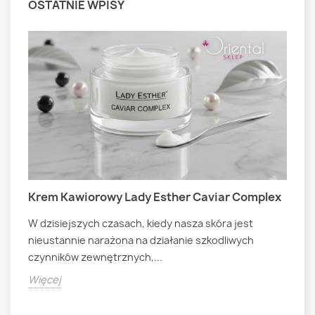
OSTATNIE WPISY
Krem Kawiorowy Lady Esther Caviar Complex
M
W dzisiejszych czasach, kiedy nasza skóra jest
A
nieustannie narażona na działanie szkodliwych
B
czynników zewnętrznych,...
t
C
m
Więcej
T
n