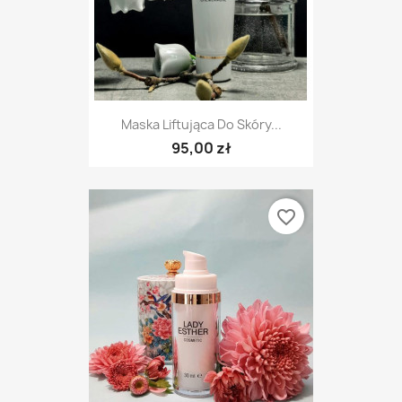
Maska Liftująca Do Skóry...
95,00 zł
favorite_border