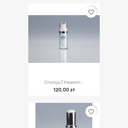
favorite_border
Emulsja Z Kwasem...
120,00 zł
favorite_border