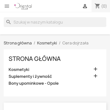
shopping_cart


(0)
search
Strona główna
Kosmetyki
Cera dojrzała
STRONA GŁÓWNA

Kosmetyki

Suplementy i żywność
Bony upominkowe - Opole