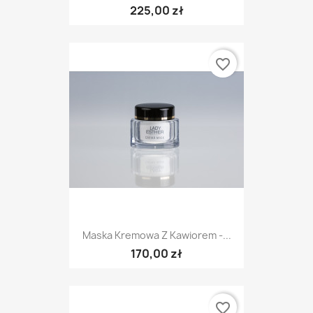
225,00 zł
favorite_border
Maska Kremowa Z Kawiorem -...
170,00 zł
favorite_border