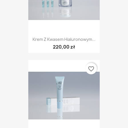
Krem Z Kwasem Hialuronowym...
220,00 zł
favorite_border