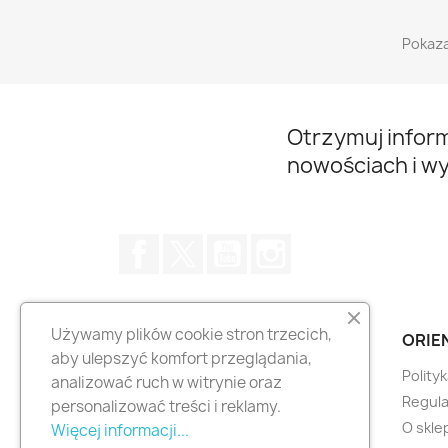
Pokaza
Otrzymuj infor
nowościach i w
Facebook
Twitter
YouTube
Instagram
Używamy plików cookie stron trzecich,
PRODUKTY
ORIEN
aby ulepszyć komfort przeglądania,
Promocje
Polity
analizować ruch w witrynie oraz
Nowe produkty
Regula
personalizować treści i reklamy.
Najczęściej kupowane
O skle
Więcej informacji...