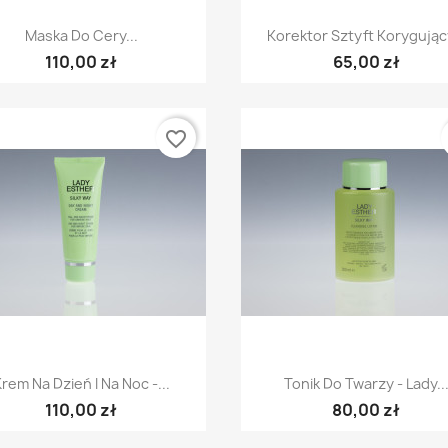
Szybki podgląd
Szybki podgląd


Maska Do Cery...
Korektor Sztyft Korygujący
110,00 zł
65,00 zł
favorite_border
Szybki podgląd
Szybki podgląd


rem Na Dzień I Na Noc -...
Tonik Do Twarzy - Lady..
110,00 zł
80,00 zł