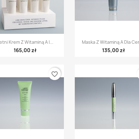
alną Pielęgnację
wyjątk
istnieją produkty, które nie...
ynek kosmetyków
Luksus
Więcej
alnych jest
Kremem
bietnicami....
Więcej
Szybki podgląd
Szybki podgląd


etni Krem Z Witaminą A I...
Maska Z Witaminą A Dla Cer
165,00 zł
135,00 zł
favorite_border