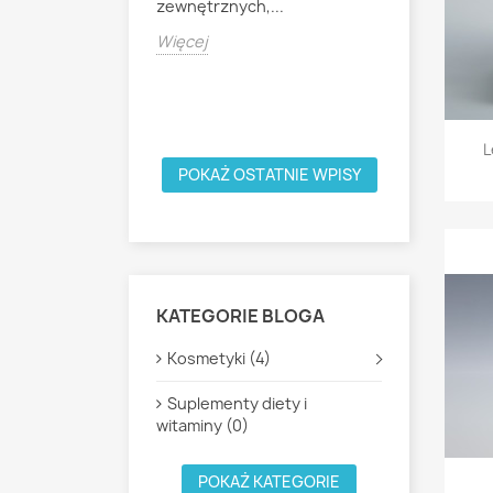
zewnętrznych,...
Profesjon
dkryj
Twarzy R
Więcej
elęgnację z
profesjon
r Complex...
nasycony o
Więcej
L
POKAŻ OSTATNIE WPISY
KATEGORIE BLOGA
Kosmetyki (4)
Suplementy diety i
witaminy (0)
POKAŻ KATEGORIE