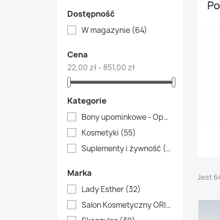
Po
Dostępność
W magazynie
(64)
Cena
22,00 zł - 851,00 zł
Kategorie
Bony upominkowe - Opole
(1)
Kosmetyki
(55)
Suplementy i żywność
(8)
Marka
Jest 6
Lady Esther
(32)
Salon Kosmetyczny ORIENTAL w Opolu