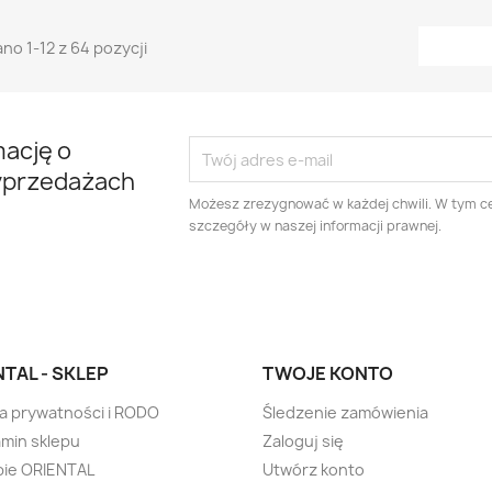
no 1-12 z 64 pozycji
mację o
yprzedażach
Możesz zrezygnować w każdej chwili. W tym ce
szczegóły w naszej informacji prawnej.
TAL - SKLEP
TWOJE KONTO
ka prywatności i RODO
Śledzenie zamówienia
min sklepu
Zaloguj się
pie ORIENTAL
Utwórz konto