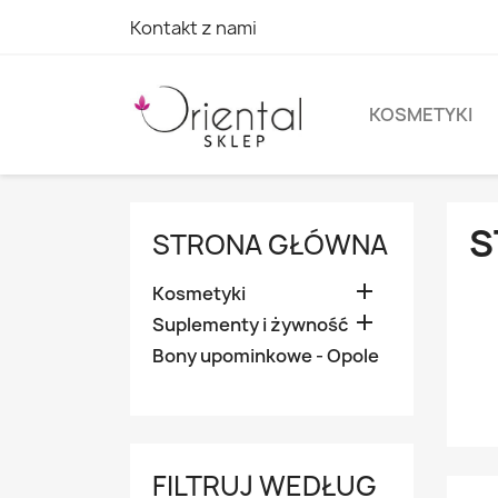
Kontakt z nami
KOSMETYKI
S
STRONA GŁÓWNA

Kosmetyki

Suplementy i żywność
Bony upominkowe - Opole
FILTRUJ WEDŁUG