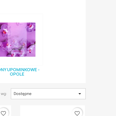
NY UPOMINKOWE -
OPOLE

 wg:
Dostępne
favorite_border
favorite_border