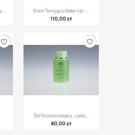
Szybki podgląd

...
Krem Tonujący Make-Up -...
110,00 zł
favorite_border
favorite_border
Szybki podgląd

.
Żel Oczyszczający - Lady...
80,00 zł