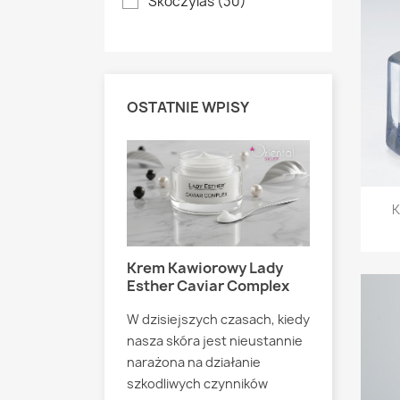
Skoczylas
(30)
OSTATNIE WPISY
K
Krem Kawiorowy Lady
Matrixyl
susową
Esther Caviar Complex
Pielęgna
ę z Kremem
Analiza 
plex od Lady
W dzisiejszych czasach, kiedy
Esther 
nasza skóra jest nieustannie
Booster
narażona na działanie
e krem Caviar
szkodliwych czynników
Czas na P
 Esther jest