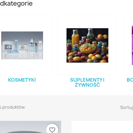
dkategorie
KOSMETYKI
SUPLEMENTY I
BO
ŻYWNOŚĆ
4 produktów.
Sortuj
(1)
favorite_border