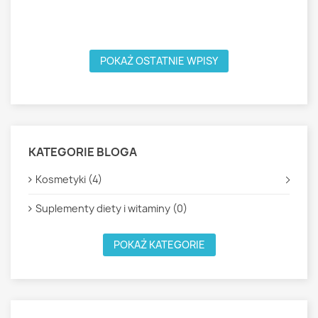
n
W
POKAŻ OSTATNIE WPISY
KATEGORIE BLOGA
Kosmetyki (4)
Suplementy diety i witaminy (0)
POKAŻ KATEGORIE