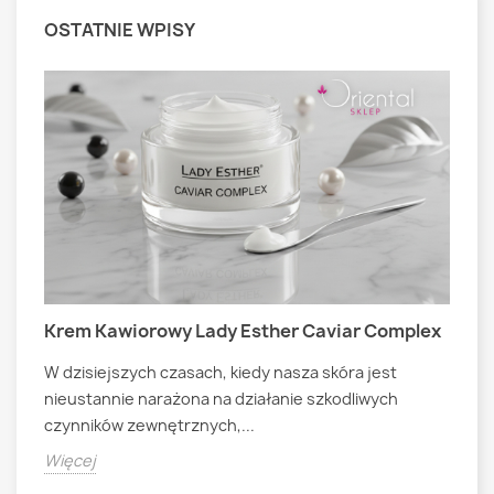
OSTATNIE WPISY
Krem Kawiorowy Lady Esther Caviar Complex
M
W dzisiejszych czasach, kiedy nasza skóra jest
A
nieustannie narażona na działanie szkodliwych
B
czynników zewnętrznych,...
t
C
m
Więcej
T