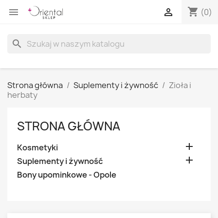
shopping_cart


(0)
search
Strona główna
Suplementy i żywność
Zioła i
herbaty
STRONA GŁÓWNA

Kosmetyki

Suplementy i żywność
Bony upominkowe - Opole