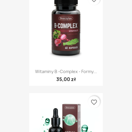
Witaminy B -complex - Formy...
35,00 zł
favorite_border