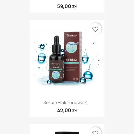
59,00 zł
favorite_border
Serum Hialuronowe Z...
42,00 zł
favorite_border