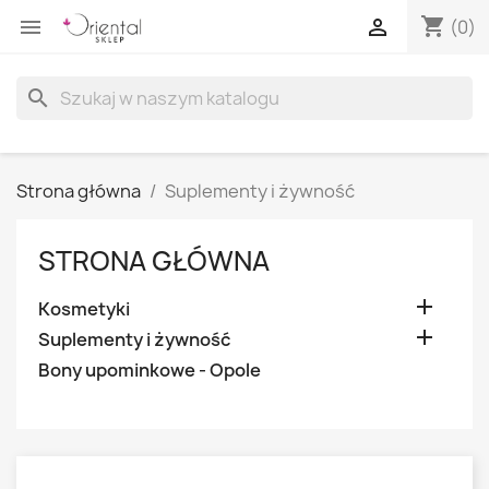
shopping_cart


(0)
search
Strona główna
Suplementy i żywność
STRONA GŁÓWNA

Kosmetyki

Suplementy i żywność
Bony upominkowe - Opole