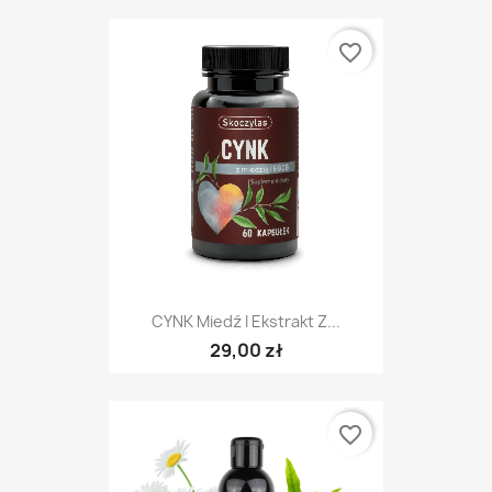
favorite_border
CYNK Miedź I Ekstrakt Z...
29,00 zł
favorite_border