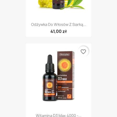
Odżywka Do Włosów Z Siarką...
41,00 zł
favorite_border
Witamina D3 Max 4000 -...