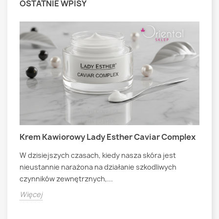
OSTATNIE WPISY
Krem Kawiorowy Lady Esther Caviar Complex
M
W dzisiejszych czasach, kiedy nasza skóra jest
A
nieustannie narażona na działanie szkodliwych
B
czynników zewnętrznych,...
t
C
m
Więcej
T
n