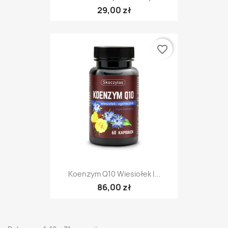
29,00 zł
favorite_border
Koenzym Q10 Wiesiołek I...
86,00 zł