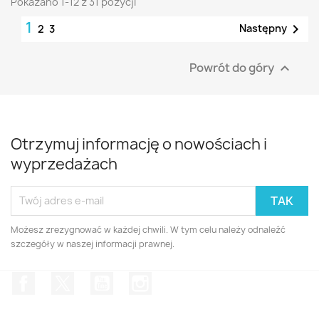
Pokazano 1-12 z 31 pozycji
1

Następny
2
3
Powrót do góry

Otrzymuj informację o nowościach i
wyprzedażach
Możesz zrezygnować w każdej chwili. W tym celu należy odnaleźć
szczegóły w naszej informacji prawnej.
Facebook
Twitter
YouTube
Instagram