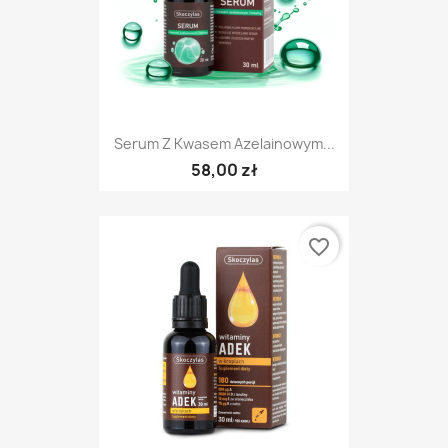
Serum Z Kwasem Azelainowym...
58,00 zł
favorite_border