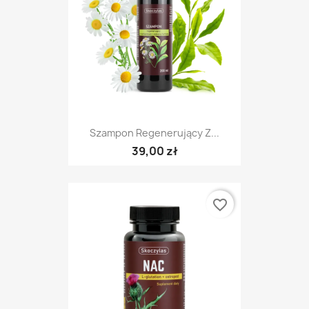
Szampon Regenerujący Z...
39,00 zł
favorite_border