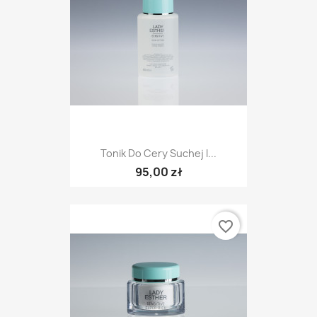
Tonik Do Cery Suchej I...
95,00 zł
favorite_border