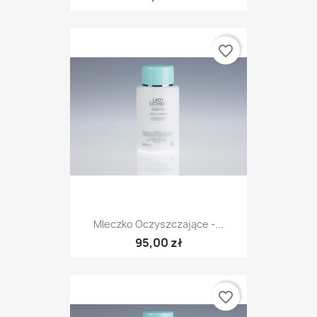
favorite_border
Mleczko Oczyszczające -...
95,00 zł
favorite_border