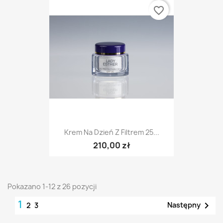
favorite_border
Krem Na Dzień Z Filtrem 25...
210,00 zł
Pokazano 1-12 z 26 pozycji
1

Następny
2
3