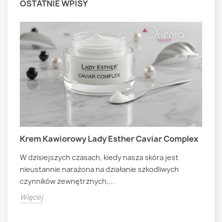
OSTATNIE WPISY
Krem Kawiorowy Lady Esther Caviar Complex
M
W dzisiejszych czasach, kiedy nasza skóra jest
A
nieustannie narażona na działanie szkodliwych
B
czynników zewnętrznych,...
t
C
m
Więcej
T
n