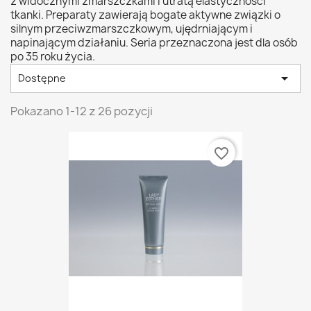
z widocznymi zmarszczkami i utratą elastyczności
tkanki. Preparaty zawierają bogate aktywne związki o
silnym przeciwzmarszczkowym, ujędrniającym i
napinającym działaniu. Seria przeznaczona jest dla osób
po 35 roku życia.

Dostępne
Pokazano 1-12 z 26 pozycji
favorite_border