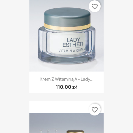
favorite_border
Krem Z Witaminą A - Lady...
110,00 zł
favorite_border