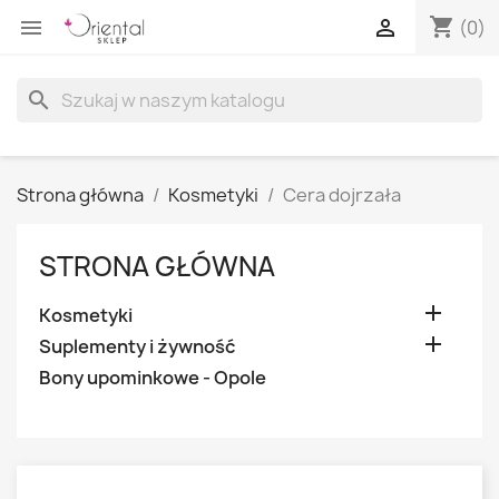
shopping_cart


(0)
search
Strona główna
Kosmetyki
Cera dojrzała
STRONA GŁÓWNA

Kosmetyki

Suplementy i żywność
Bony upominkowe - Opole