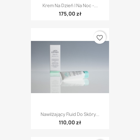
Krem Na Dzień I Na Noc -...
175,00 zł
favorite_border
Nawilżający Fluid Do Skóry...
110,00 zł