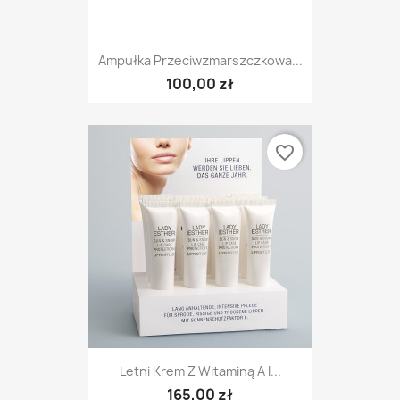
Ampułka Przeciwzmarszczkowa...
100,00 zł
favorite_border
Letni Krem Z Witaminą A I...
165,00 zł